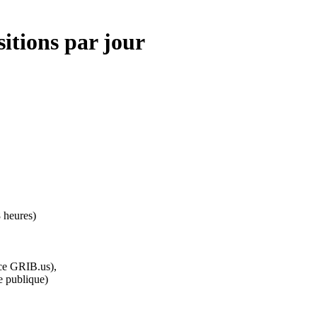
tions par jour
8 heures)
rce GRIB.us),
te publique)